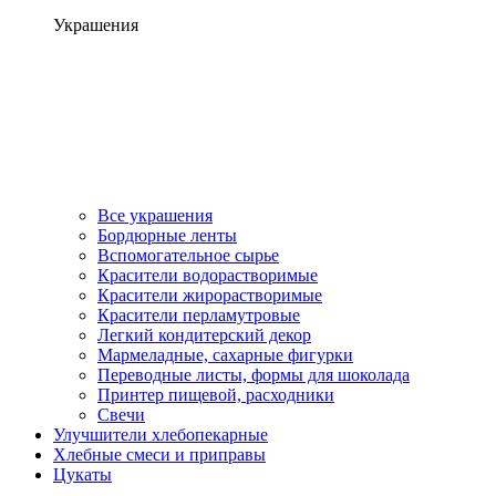
Украшения
Все украшения
Бордюрные ленты
Вспомогательное сырье
Красители водорастворимые
Красители жирорастворимые
Красители перламутровые
Легкий кондитерский декор
Мармеладные, сахарные фигурки
Переводные листы, формы для шоколада
Принтер пищевой, расходники
Свечи
Улучшители хлебопекарные
Хлебные смеси и приправы
Цукаты