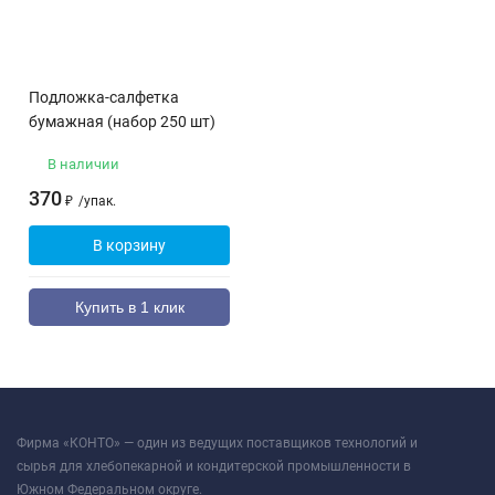
Подложка-салфетка
бумажная (набор 250 шт)
В наличии
370
₽
/
упак.
В корзину
Купить в 1 клик
Фирма «КОНТО» — один из ведущих поставщиков технологий и
сырья для хлебопекарной и кондитерской промышленности в
Южном Федеральном округе.