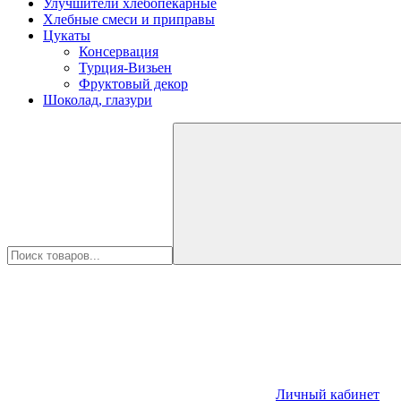
Улучшители хлебопекарные
Хлебные смеси и приправы
Цукаты
Консервация
Турция-Визьен
Фруктовый декор
Шоколад, глазури
Личный кабинет