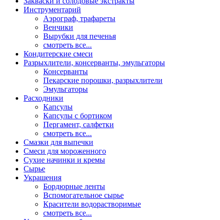
Закваски и солодовые экстракты
Инструментарий
Аэрограф, трафареты
Венчики
Вырубки для печенья
смотреть все...
Кондитерские смеси
Разрыхлители, консерванты, эмульгаторы
Консерванты
Пекарские порошки, разрыхлители
Эмульгаторы
Расходники
Капсулы
Капсулы с бортиком
Пергамент, салфетки
смотреть все...
Смазки для выпечки
Смеси для мороженного
Сухие начинки и кремы
Сырье
Украшения
Бордюрные ленты
Вспомогательное сырье
Красители водорастворимые
смотреть все...