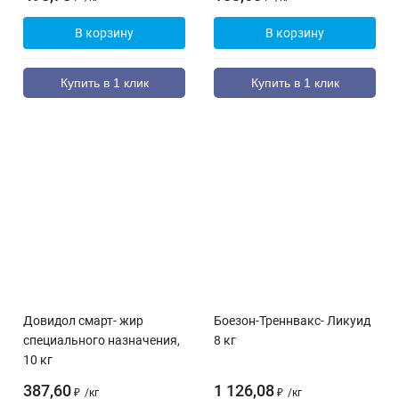
В корзину
В корзину
Купить в 1 клик
Купить в 1 клик
Довидол смарт- жир
Боезон-Треннвакс- Ликуид
специального назначения,
8 кг
10 кг
387,60
1 126,08
₽
/
кг
₽
/
кг