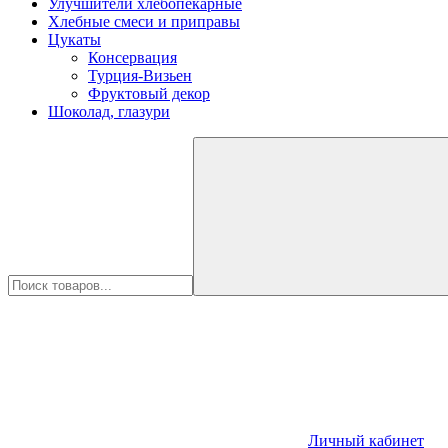
Улучшители хлебопекарные
Хлебные смеси и приправы
Цукаты
Консервация
Турция-Визьен
Фруктовый декор
Шоколад, глазури
Личный кабинет