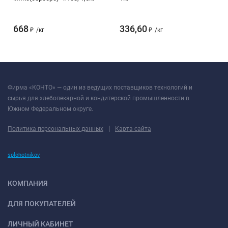
668
336,60
₽
/
кг
₽
/
кг
Фирма «КОНТО» — один из ведущих поставщиков технологий и
сырья для хлебопекарной и кондитерской промышленности в
Южном Федеральном округе.
|
Политика персональных данных
Карта сайта
splohotnikov
КОМПАНИЯ
ДЛЯ ПОКУПАТЕЛЕЙ
ЛИЧНЫЙ КАБИНЕТ