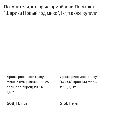
Покупатели, которые приобрели Посыпка
"Шарики Новый год микс",1кг, также купили
Драже рисовое в глазури
Драже рисовое в глазури
Микс, 6-8мм(гол/жел/изум/
"БЛЕСК" красный МИКС
оран/роз/сирен) #099м,
#706, 1,5кг
1,5кг
668,10
2 601
₽
/
кг
₽
/
кг