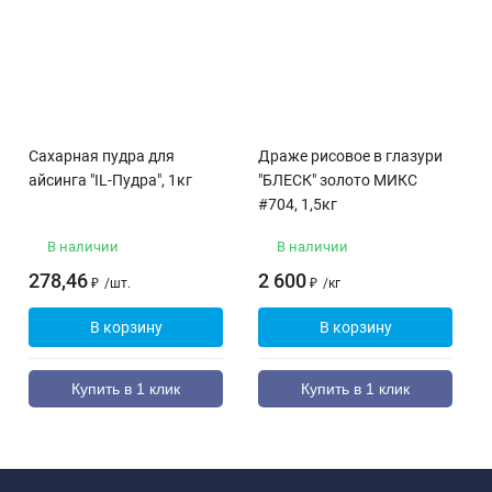
Сахарная пудра для
Драже рисовое в глазури
айсинга "IL-Пудра", 1кг
"БЛЕСК" золото МИКС
#704, 1,5кг
В наличии
В наличии
278,46
2 600
₽
/
шт.
₽
/
кг
В корзину
В корзину
Купить в 1 клик
Купить в 1 клик