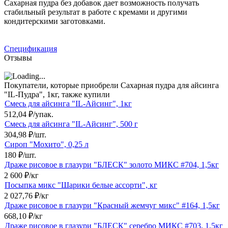
Сахарная пудра без добавок дает возможность получать
стабильный результат в работе с кремами и другими
кондитерскими заготовками.
Спецификация
Отзывы
Покупатели, которые приобрели Сахарная пудра для айсинга
"IL-Пудра", 1кг, также купили
Смесь для айсинга "IL-Айсинг", 1кг
512,04
₽
/
упак.
Смесь для айсинга "IL-Айсинг", 500 г
304,98
₽
/
шт.
Сироп "Мохито", 0,25 л
180
₽
/
шт.
Драже рисовое в глазури "БЛЕСК" золото МИКС #704, 1,5кг
2 600
₽
/
кг
Посыпка микс "Шарики белые ассорти", кг
2 027,76
₽
/
кг
Драже рисовое в глазури "Красный жемчуг микс" #164, 1,5кг
668,10
₽
/
кг
Драже рисовое в глазури "БЛЕСК" серебро МИКС #703, 1,5кг