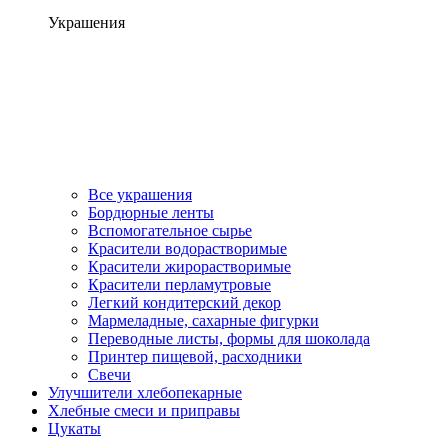
Украшения
Все украшения
Бордюрные ленты
Вспомогательное сырье
Красители водорастворимые
Красители жирорастворимые
Красители перламутровые
Легкий кондитерский декор
Мармеладные, сахарные фигурки
Переводные листы, формы для шоколада
Принтер пищевой, расходники
Свечи
Улучшители хлебопекарные
Хлебные смеси и приправы
Цукаты