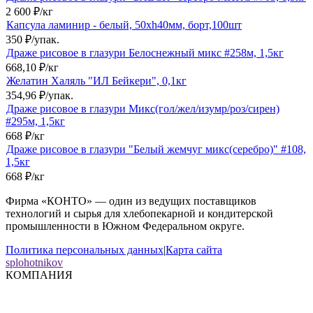
2 600
₽
/
кг
Капсула ламинир - белый, 50хh40мм, борт,100шт
350
₽
/
упак.
Драже рисовое в глазури Белоснежный микс #258м, 1,5кг
668,10
₽
/
кг
Желатин Халяль "ИЛ Бейкери", 0,1кг
354,96
₽
/
упак.
Драже рисовое в глазури Микс(гол/жел/изумр/роз/сирен)
#295м, 1,5кг
668
₽
/
кг
Драже рисовое в глазури "Белый жемчуг микс(серебро)" #108,
1,5кг
668
₽
/
кг
Фирма «КОНТО» — один из ведущих поставщиков
технологий и сырья для хлебопекарной и кондитерской
промышленности в Южном Федеральном округе.
Политика персональных данных
|
Карта сайта
splohotnikov
КОМПАНИЯ