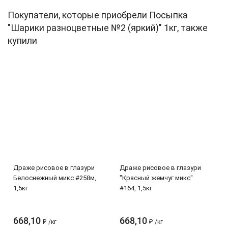
Покупатели, которые приобрели Посыпка
"Шарики разноцветные №2 (яркий)" 1кг, также
купили
Драже рисовое в глазури
Драже рисовое в глазури
Белоснежный микс #258м,
"Красный жемчуг микс"
1,5кг
#164, 1,5кг
668,10
668,10
₽
/
кг
₽
/
кг