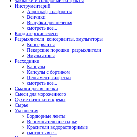
Закваски и солодовые экстракты
Инструментарий
Аэрограф, трафареты
Венчики
Вырубки для печенья
смотреть все...
Кондитерские смеси
Разрыхлители, консерванты, эмульгаторы
Консерванты
Пекарские порошки, разрыхлители
Эмульгаторы
Расходники
Капсулы
Капсулы с бортиком
Пергамент, салфетки
смотреть все...
Смазки для выпечки
Смеси для мороженного
Сухие начинки и кремы
Сырье
Украшения
Бордюрные ленты
Вспомогательное сырье
Красители водорастворимые
смотреть все...