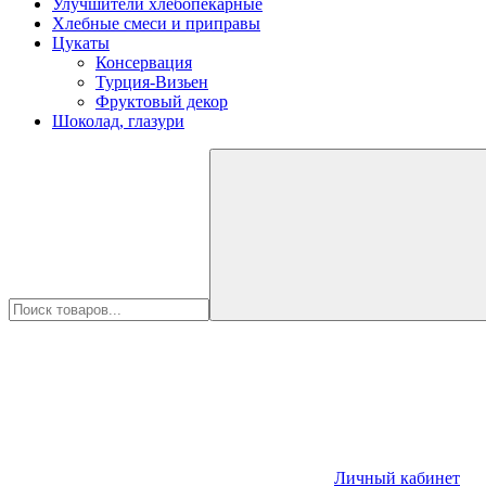
Улучшители хлебопекарные
Хлебные смеси и приправы
Цукаты
Консервация
Турция-Визьен
Фруктовый декор
Шоколад, глазури
Личный кабинет