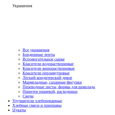
Украшения
Все украшения
Бордюрные ленты
Вспомогательное сырье
Красители водорастворимые
Красители жирорастворимые
Красители перламутровые
Легкий кондитерский декор
Мармеладные, сахарные фигурки
Переводные листы, формы для шоколада
Принтер пищевой, расходники
Свечи
Улучшители хлебопекарные
Хлебные смеси и приправы
Цукаты