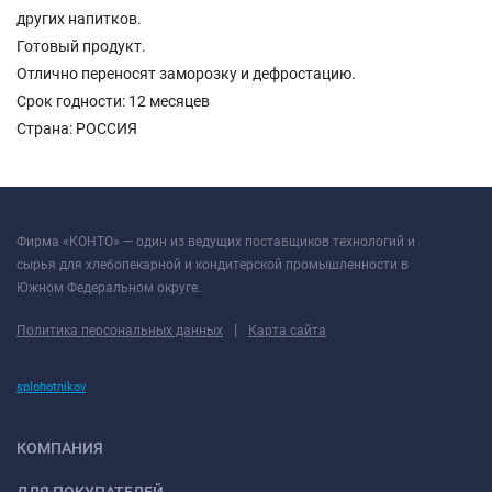
других напитков.
Готовый продукт.
Отлично переносят заморозку и дефростацию.
Срок годности: 12 месяцев
Страна: РОССИЯ
Фирма «КОНТО» — один из ведущих поставщиков технологий и
сырья для хлебопекарной и кондитерской промышленности в
Южном Федеральном округе.
|
Политика персональных данных
Карта сайта
splohotnikov
КОМПАНИЯ
ДЛЯ ПОКУПАТЕЛЕЙ