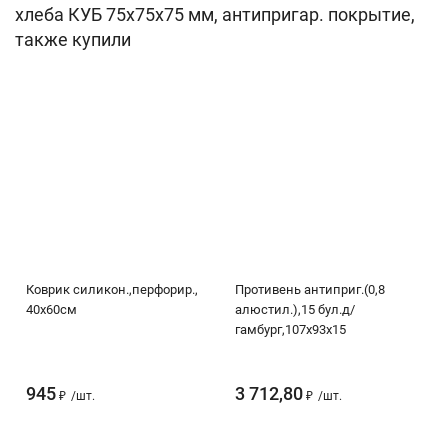
хлеба КУБ 75х75х75 мм, антипригар. покрытие,
также купили
Коврик силикон.,перфорир.,
Противень антиприг.(0,8
40х60см
алюстил.),15 бул.д/
гамбург,107х93х15
945
3 712,80
₽
/
шт.
₽
/
шт.