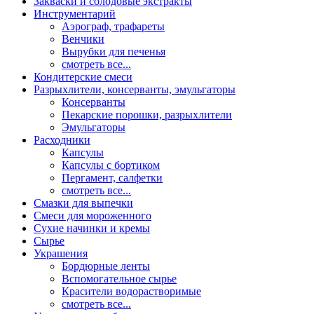
Закваски и солодовые экстракты
Инструментарий
Аэрограф, трафареты
Венчики
Вырубки для печенья
смотреть все...
Кондитерские смеси
Разрыхлители, консерванты, эмульгаторы
Консерванты
Пекарские порошки, разрыхлители
Эмульгаторы
Расходники
Капсулы
Капсулы с бортиком
Пергамент, салфетки
смотреть все...
Смазки для выпечки
Смеси для мороженного
Сухие начинки и кремы
Сырье
Украшения
Бордюрные ленты
Вспомогательное сырье
Красители водорастворимые
смотреть все...