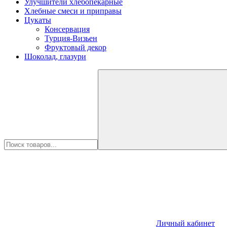
Улучшители хлебопекарные
Хлебные смеси и приправы
Цукаты
Консервация
Турция-Визьен
Фруктовый декор
Шоколад, глазури
Личный кабинет