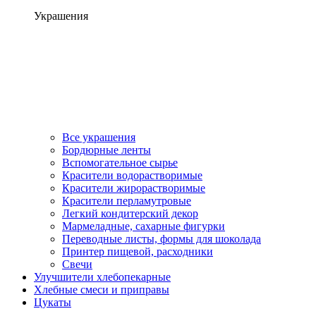
Украшения
Все украшения
Бордюрные ленты
Вспомогательное сырье
Красители водорастворимые
Красители жирорастворимые
Красители перламутровые
Легкий кондитерский декор
Мармеладные, сахарные фигурки
Переводные листы, формы для шоколада
Принтер пищевой, расходники
Свечи
Улучшители хлебопекарные
Хлебные смеси и приправы
Цукаты