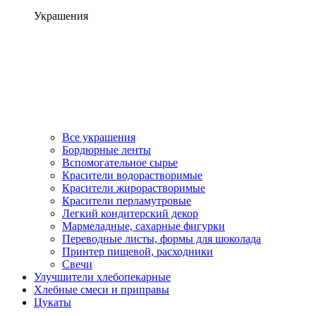
Украшения
Все украшения
Бордюрные ленты
Вспомогательное сырье
Красители водорастворимые
Красители жирорастворимые
Красители перламутровые
Легкий кондитерский декор
Мармеладные, сахарные фигурки
Переводные листы, формы для шоколада
Принтер пищевой, расходники
Свечи
Улучшители хлебопекарные
Хлебные смеси и приправы
Цукаты