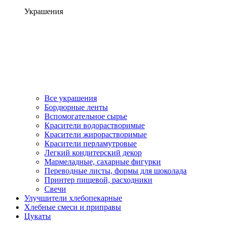
Украшения
Все украшения
Бордюрные ленты
Вспомогательное сырье
Красители водорастворимые
Красители жирорастворимые
Красители перламутровые
Легкий кондитерский декор
Мармеладные, сахарные фигурки
Переводные листы, формы для шоколада
Принтер пищевой, расходники
Свечи
Улучшители хлебопекарные
Хлебные смеси и приправы
Цукаты