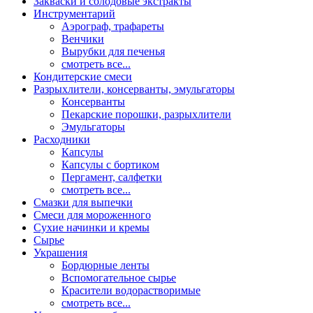
Закваски и солодовые экстракты
Инструментарий
Аэрограф, трафареты
Венчики
Вырубки для печенья
смотреть все...
Кондитерские смеси
Разрыхлители, консерванты, эмульгаторы
Консерванты
Пекарские порошки, разрыхлители
Эмульгаторы
Расходники
Капсулы
Капсулы с бортиком
Пергамент, салфетки
смотреть все...
Смазки для выпечки
Смеси для мороженного
Сухие начинки и кремы
Сырье
Украшения
Бордюрные ленты
Вспомогательное сырье
Красители водорастворимые
смотреть все...