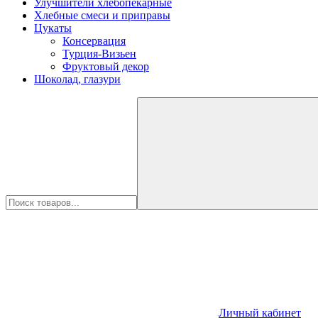
Улучшители хлебопекарные
Хлебные смеси и приправы
Цукаты
Консервация
Турция-Визьен
Фруктовый декор
Шоколад, глазури
Личный кабинет