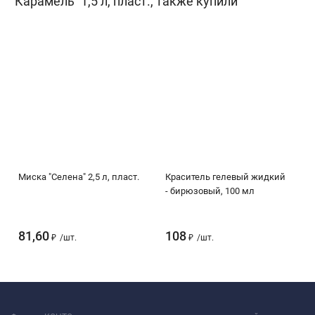
"Карамель" 1,5 л, пласт., также купили
Миска "Селена" 2,5 л, пласт.
Краситель гелевый жидкий
- бирюзовый, 100 мл
81,60
108
₽
/
шт.
₽
/
шт.