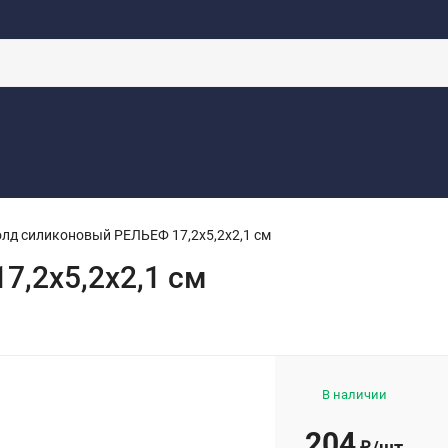
аботку
Контакты
Доставка
Новости
Оферта
Каталоги
лд силиконовый РЕЛЬЕФ 17,2х5,2х2,1 см
,2х5,2х2,1 см
В наличии
204
/
шт.