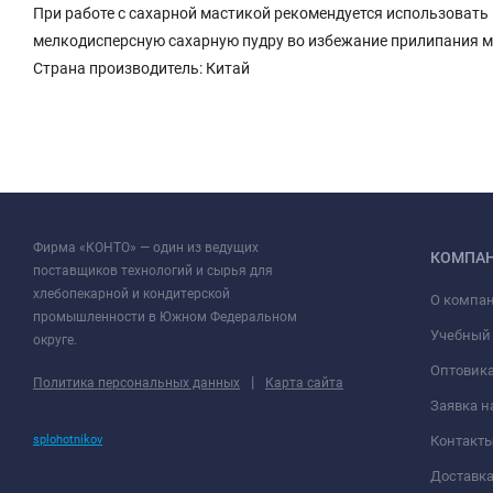
При работе с сахарной мастикой рекомендуется использовать
мелкодисперсную сахарную пудру во избежание прилипания м
Страна производитель: Китай
Фирма «КОНТО» — один из ведущих
КОМПА
поставщиков технологий и сырья для
хлебопекарной и кондитерской
О компа
промышленности в Южном Федеральном
Учебный
округе.
Оптовик
|
Политика персональных данных
Карта сайта
Заявка н
splohotnikov
Контакт
Доставк