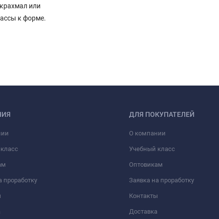
 крахмал или
ассы к форме.
НИЯ
ДЛЯ ПОКУПАТЕЛЕЙ
нии
О компании
 класс
Учебный класс
ам
Оптовикам
а проработку
Заявка на проработку
ы
Контакты
а
Доставка