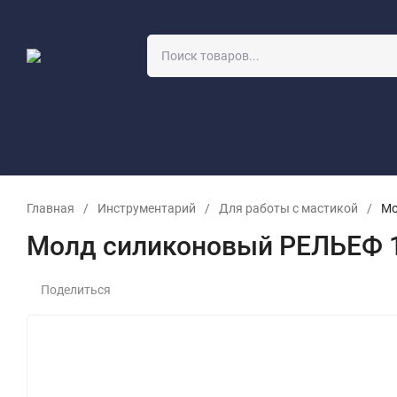
О компании
Учебный класс
Оптовикам
Заявка на прор
Главная
/
Инструментарий
/
Для работы с мастикой
/
Мо
Молд силиконовый РЕЛЬЕФ 17
Поделиться