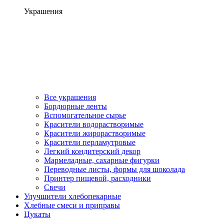
Украшения
Все украшения
Бордюрные ленты
Вспомогательное сырье
Красители водорастворимые
Красители жирорастворимые
Красители перламутровые
Легкий кондитерский декор
Мармеладные, сахарные фигурки
Переводные листы, формы для шоколада
Принтер пищевой, расходники
Свечи
Улучшители хлебопекарные
Хлебные смеси и приправы
Цукаты