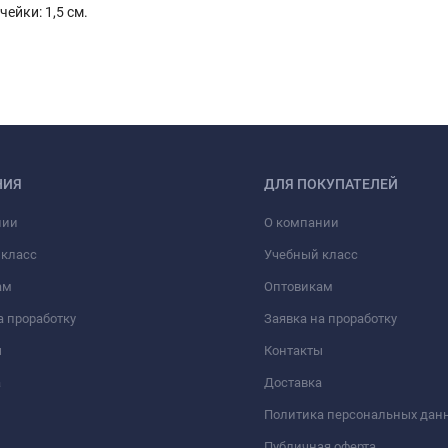
чейки: 1,5 см.
НИЯ
ДЛЯ ПОКУПАТЕЛЕЙ
нии
О компании
 класс
Учебный класс
ам
Оптовикам
а проработку
Заявка на проработку
ы
Контакты
а
Доставка
Политика персональных дан
Публичная оферта