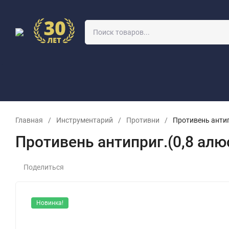
О КОМПАНИИ
УЧЕБНЫЙ КЛАСС
ОПТОВИКАМ
ЗАЯВКА 
Главная
/
Инструментарий
/
Противни
/
Противень антип
Противень антиприг.(0,8 алю
Поделиться
Новинка!