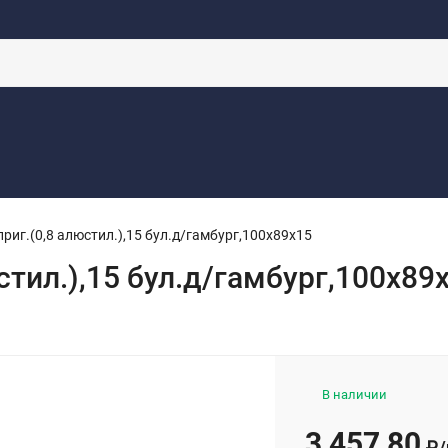
НА ПРОРАБОТКУ
КОНТАКТЫ
ДОСТАВКА
НОВОСТИ
ОФЕРТ
риг.(0,8 алюстил.),15 бул.д/гамбург,100х89х15
стил.),15 бул.д/гамбург,100х89
В наличии
3 457,80
₽
/