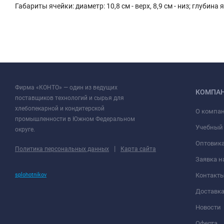
Габариты ячейки: диаметр: 10,8 см - верх, 8,9 см - низ; глубина я
Фирма «КОНТО» — один из ведущих
КОМПА
поставщиков технологий и сырья для
хлебопекарной и кондитерской
О компа
промышленности в Южном Федеральном
Учебный
округе.
Оптовик
|
Политика персональных данных
Карта сайта
Заявка н
splohotnikov
Контакт
Доставк
Новости
Оферта