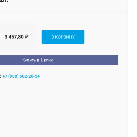
3 457,80
₽
В КОРЗИНУ
Купить в 1 клик
:
+7 (988) 602-20-54