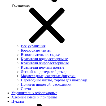
Украшения
Все украшения
Бордюрные ленты
Вспомогательное сырье
Красители водорастворимые
Красители жирорастворимые
Красители перламутровые
Легкий кондитерский декор
Мармеладные, сахарные фигурки
Переводные листы, формы для шоколада
Принтер пищевой, расходники
Свечи
Улучшители хлебопекарные
Хлебные смеси и приправы
Цукаты