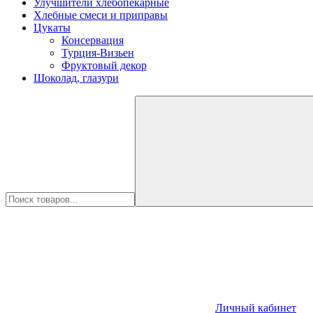
Улучшители хлебопекарные
Хлебные смеси и приправы
Цукаты
Консервация
Турция-Визьен
Фруктовый декор
Шоколад, глазури
Личный кабинет