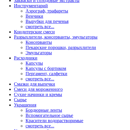
Закваски и солодовые экстракты
Инструментарий
Аэрограф, трафареты
Венчики
Вырубки для печенья
смотреть все...
Кондитерские смеси
Разрыхлители, консерванты, эмульгаторы
Консерванты
Пекарские порошки, разрыхлители
Эмульгаторы
Расходники
Капсулы
Капсулы с бортиком
Пергамент, салфетки
смотреть все...
Смазки для выпечки
Смеси для мороженного
Сухие начинки и кремы
Сырье
Украшения
Бордюрные ленты
Вспомогательное сырье
Красители водорастворимые
смотреть все...