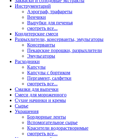
Закваски и солодовые экстракты
Инструментарий
Аэрограф, трафареты
Венчики
Вырубки для печенья
смотреть все...
Кондитерские смеси
Разрыхлители, консерванты, эмульгаторы
Консерванты
Пекарские порошки, разрыхлители
Эмульгаторы
Расходники
Капсулы
Капсулы с бортиком
Пергамент, салфетки
смотреть все...
Смазки для выпечки
Смеси для мороженного
Сухие начинки и кремы
Сырье
Украшения
Бордюрные ленты
Вспомогательное сырье
Красители водорастворимые
смотреть все...