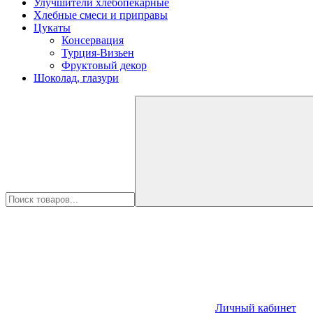
Улучшители хлебопекарные
Хлебные смеси и приправы
Цукаты
Консервация
Турция-Визьен
Фруктовый декор
Шоколад, глазури
Личный кабинет