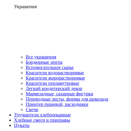
Украшения
Все украшения
Бордюрные ленты
Вспомогательное сырье
Красители водорастворимые
Красители жирорастворимые
Красители перламутровые
Легкий кондитерский декор
Мармеладные, сахарные фигурки
Переводные листы, формы для шоколада
Принтер пищевой, расходники
Свечи
Улучшители хлебопекарные
Хлебные смеси и приправы
Цукаты