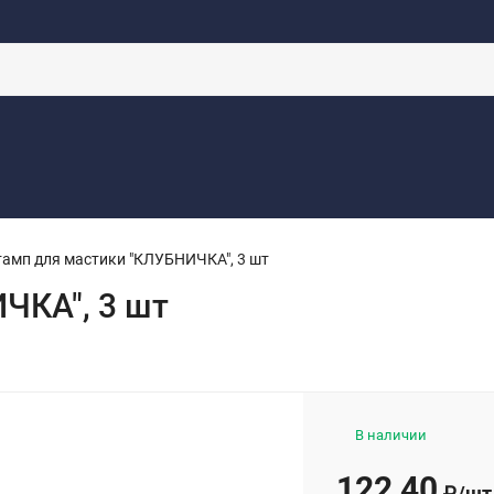
аботку
Контакты
Доставка
Новости
Оферта
Каталоги
амп для мастики "КЛУБНИЧКА", 3 шт
ЧКА", 3 шт
В наличии
122,40
₽
/
шт