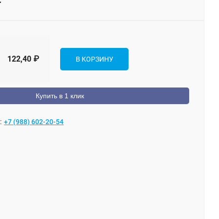
122,40
₽
В КОРЗИНУ
Купить в 1 клик
:
+7 (988) 602-20-54