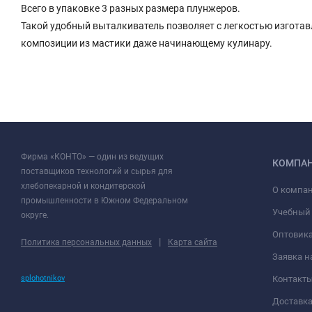
Всего в упаковке 3 разных размера плунжеров.
Такой удобный выталкиватель позволяет с легкостью изгота
композиции из мастики даже начинающему кулинару.
Фирма «КОНТО» — один из ведущих
КОМПА
поставщиков технологий и сырья для
хлебопекарной и кондитерской
О компа
промышленности в Южном Федеральном
Учебный
округе.
Оптовик
|
Политика персональных данных
Карта сайта
Заявка н
splohotnikov
Контакт
Доставк