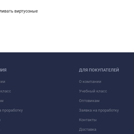
вливать виртуозные
НИЯ
ДЛЯ ПОКУПАТЕЛЕЙ
нии
О компании
 класс
Учебный класс
ам
Оптовикам
а проработку
Заявка на проработку
ы
Контакты
а
Доставка