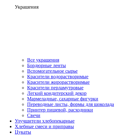
Украшения
Все украшения
Бордюрные ленты
Вспомогательное сырье
Красители водорастворимые
Красители жирорастворимые
Красители перламутровые
Легкий кондитерский декор
Мармеладные, сахарные фигурки
Переводные листы, формы для шоколада
Принтер пищевой, расходники
Свечи
Улучшители хлебопекарные
Хлебные смеси и приправы
Цукаты