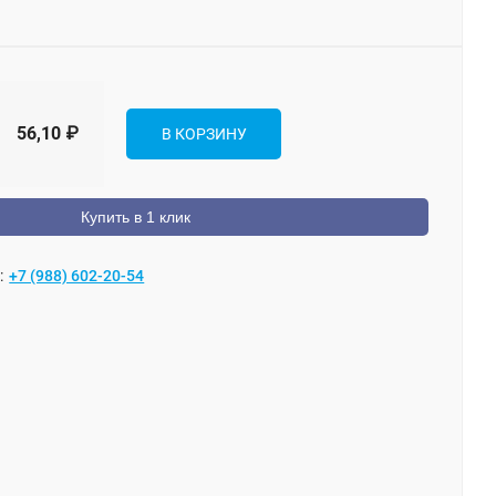
56,10
₽
В КОРЗИНУ
Купить в 1 клик
:
+7 (988) 602-20-54