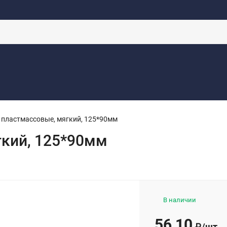
НА ПРОРАБОТКУ
КОНТАКТЫ
ДОСТАВКА
НОВОСТИ
ОФЕРТ
 пластмассовые, мягкий, 125*90мм
гкий, 125*90мм
В наличии
56,10
₽
/
шт.