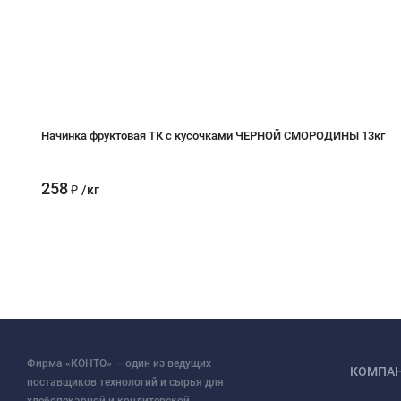
Начинка фруктовая ТК с кусочками ЧЕРНОЙ СМОРОДИНЫ 13кг
258
₽
/
кг
Фирма «КОНТО» — один из ведущих
КОМПА
поставщиков технологий и сырья для
хлебопекарной и кондитерской