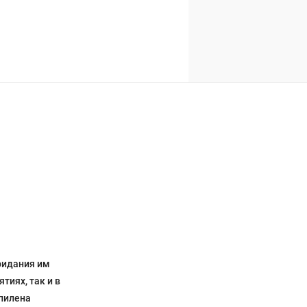
0)
ридания им
тиях, так и в
опилена