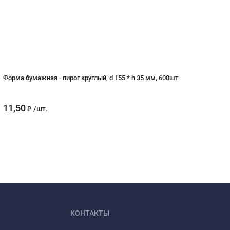
Форма бумажная - пирог круглый, d 155 * h 35 мм, 600шт
ФО
11,50
2
₽
/
шт.
КОНТАКТЫ