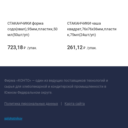
СТАКАНЧИКИ форма
СТАКАНЧИКИ чаша
содо(овал),95мм,пластик,50
квадрат,76х76х36мм,пласти
мл(50шт/уп)
к,75мл(24шт/уп)
723,18
261,12
₽
/
упак.
₽
/
упак.
Фирма «КОНТО» — один из ведущих поставщиков технологий и
сырья для хлебопекарной и кондитерской промышленности в
Южном Федеральном округе.
|
Политика персональных данных
Карта сайта
splohotnikov