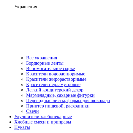
Украшения
Все украшения
Бордюрные ленты
Вспомогательное сырье
Красители водорастворимые
Красители жирорастворимые
Красители перламутровые
Легкий кондитерский декор
Мармеладные, сахарные фигурки
Переводные листы, формы для шоколада
Принтер пищевой, расходники
Свечи
Улучшители хлебопекарные
Хлебные смеси и приправы
Цукаты