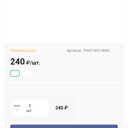
Осталось 2 шт.
Артикул:
1H6X14/К14060
240
₽
/
шт.
мин.
240
₽
1
шт.