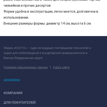
чизкейков и прочих десертов.
Форма удобна в эксплуатации, легко моется, долговечна в
использовании.
Внешние размеры формы: диаметр 14 см, высота 6 см.
Фирма «КОНТО» — один из ведущих поставщиков технологий и
сырья для хлебопекарной и кондитерской промышленности в
Южном Федеральном округе.
|
Политика персональных данных
Карта сайта
splohotnikov
КОМПАНИЯ
ДЛЯ ПОКУПАТЕЛЕЙ