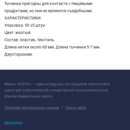
Тычинки пригодны для контакта с пищевыми
продуктами, но они не являются съедобными.
ХАРАКТЕРИСТИКИ
Упаковка: 50 ±5 штук.
Цвет: желтый.
Состав: пластик, текстиль.
Длина нитки около 60 мм. Длина тычинки 5-7 мм.
Двусторонние.
Фирма «КОНТО» — один из ведущих поставщиков технологий и
сырья для хлебопекарной и кондитерской промышленности в
Южном Федеральном округе.
|
Политика персональных данных
Карта сайта
splohotnikov