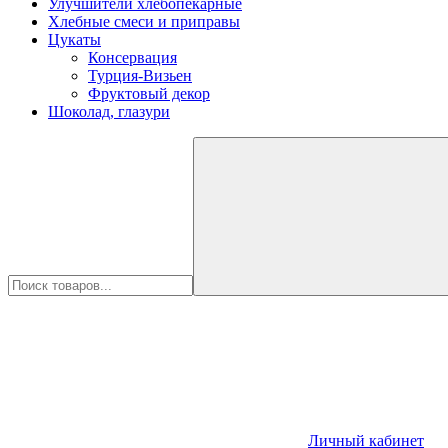
Улучшители хлебопекарные
Хлебные смеси и приправы
Цукаты
Консервация
Турция-Визьен
Фруктовый декор
Шоколад, глазури
Личный кабинет