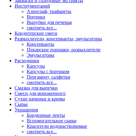
Закваски и солодовые экстракты
Инструментарий
Аэрограф, трафареты
Венчики
Вырубки для печенья
смотреть все...
Кондитерские смеси
Разрыхлители, консерванты, эмульгаторы
Консерванты
Пекарские порошки, разрыхлители
Эмульгаторы
Расходники
Капсулы
Капсулы с бортиком
Пергамент, салфетки
смотреть все...
Смазки для выпечки
Смеси для мороженного
Сухие начинки и кремы
Сырье
Украшения
Бордюрные ленты
Вспомогательное сырье
Красители водорастворимые
смотреть все...