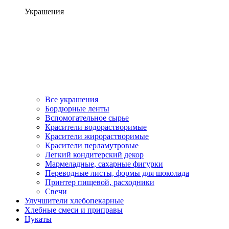
Украшения
Все украшения
Бордюрные ленты
Вспомогательное сырье
Красители водорастворимые
Красители жирорастворимые
Красители перламутровые
Легкий кондитерский декор
Мармеладные, сахарные фигурки
Переводные листы, формы для шоколада
Принтер пищевой, расходники
Свечи
Улучшители хлебопекарные
Хлебные смеси и приправы
Цукаты