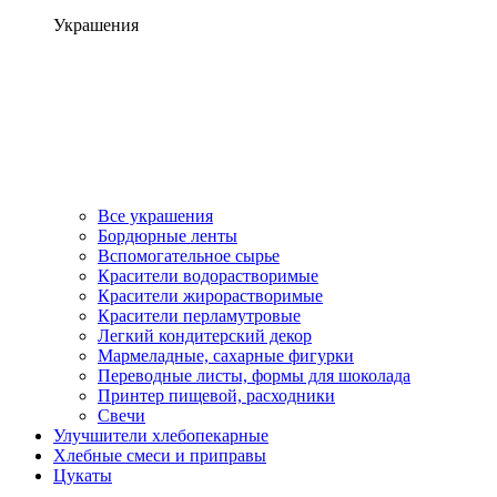
Украшения
Все украшения
Бордюрные ленты
Вспомогательное сырье
Красители водорастворимые
Красители жирорастворимые
Красители перламутровые
Легкий кондитерский декор
Мармеладные, сахарные фигурки
Переводные листы, формы для шоколада
Принтер пищевой, расходники
Свечи
Улучшители хлебопекарные
Хлебные смеси и приправы
Цукаты