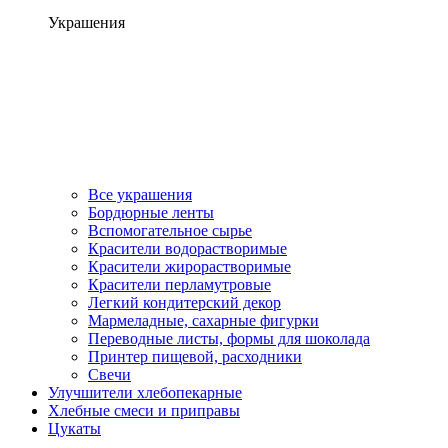
Украшения
Все украшения
Бордюрные ленты
Вспомогательное сырье
Красители водорастворимые
Красители жирорастворимые
Красители перламутровые
Легкий кондитерский декор
Мармеладные, сахарные фигурки
Переводные листы, формы для шоколада
Принтер пищевой, расходники
Свечи
Улучшители хлебопекарные
Хлебные смеси и приправы
Цукаты