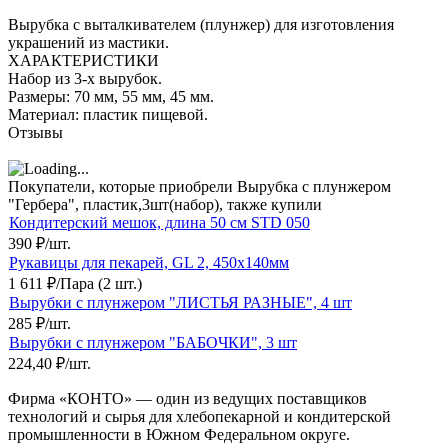
Вырубка с выталкивателем (плунжер) для изготовления
украшений из мастики.
ХАРАКТЕРИСТИКИ
Набор из 3-х вырубок.
Размеры: 70 мм, 55 мм, 45 мм.
Материал: пластик пищевой.
Отзывы
Покупатели, которые приобрели Вырубка с плунжером
"Гербера", пластик,3шт(набор), также купили
Кондитерский мешок, длина 50 см STD 050
390
₽
/
шт.
Рукавицы для пекарей, GL 2, 450х140мм
1 611
₽
/
Пара (2 шт.)
Вырубки с плунжером "ЛИСТЬЯ РАЗНЫЕ", 4 шт
285
₽
/
шт.
Вырубки с плунжером "БАБОЧКИ", 3 шт
224,40
₽
/
шт.
Фирма «КОНТО» — один из ведущих поставщиков
технологий и сырья для хлебопекарной и кондитерской
промышленности в Южном Федеральном округе.