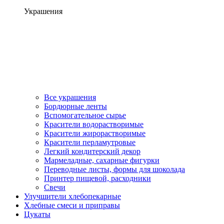
Украшения
Все украшения
Бордюрные ленты
Вспомогательное сырье
Красители водорастворимые
Красители жирорастворимые
Красители перламутровые
Легкий кондитерский декор
Мармеладные, сахарные фигурки
Переводные листы, формы для шоколада
Принтер пищевой, расходники
Свечи
Улучшители хлебопекарные
Хлебные смеси и приправы
Цукаты