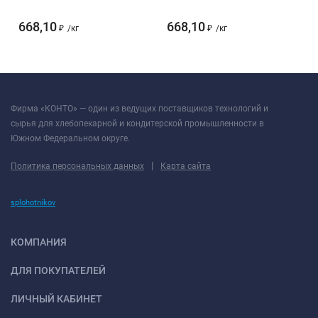
668,10
668,10
₽
/
кг
₽
/
кг
Фирма «КОНТО» — один из ведущих поставщиков технологий и
сырья для хлебопекарной и кондитерской промышленности в
Южном Федеральном округе.
|
Политика персональных данных
Карта сайта
splohotnikov
КОМПАНИЯ
ДЛЯ ПОКУПАТЕЛЕЙ
ЛИЧНЫЙ КАБИНЕТ