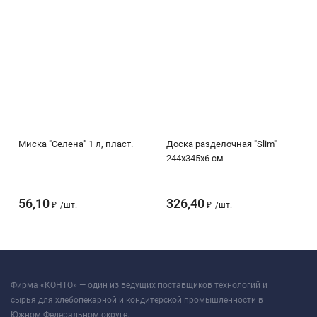
Миска "Селена" 1 л, пласт.
Доска разделочная "Slim"
244х345х6 см
56,10
326,40
₽
/
шт.
₽
/
шт.
Фирма «КОНТО» — один из ведущих поставщиков технологий и
сырья для хлебопекарной и кондитерской промышленности в
Южном Федеральном округе.