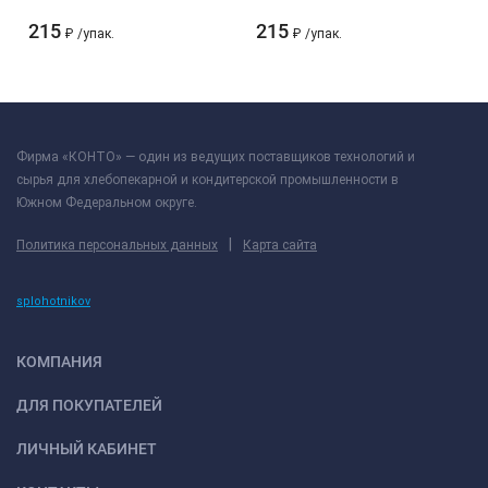
215
215
₽
/
упак.
₽
/
упак.
Фирма «КОНТО» — один из ведущих поставщиков технологий и
сырья для хлебопекарной и кондитерской промышленности в
Южном Федеральном округе.
|
Политика персональных данных
Карта сайта
splohotnikov
КОМПАНИЯ
ДЛЯ ПОКУПАТЕЛЕЙ
ЛИЧНЫЙ КАБИНЕТ