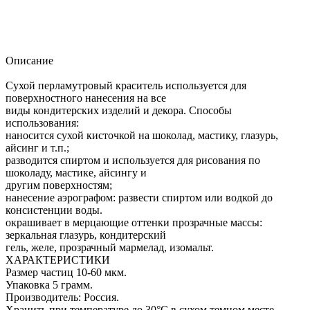
Описание
Сухой перламутровый краситель используется для
поверхностного нанесения на все
виды кондитерских изделий и декора. Способы
использования:
наносится сухой кисточкой на шоколад, мастику, глазурь,
айсинг и т.п.;
разводится спиртом и используется для рисования по
шоколаду, мастике, айсингу и
другим поверхностям;
нанесение аэрографом: развести спиртом или водкой до
консистенции воды.
окрашивает в мерцающие оттенки прозрачные массы:
зеркальная глазурь, кондитерский
гель, желе, прозрачный мармелад, изомальт.
ХАРАКТЕРИСТИКИ
Размер частиц 10-60 мкм.
Упаковка 5 грамм.
Производитель: Россия.
Хранить при температуре до 30°C в сухом темном месте.