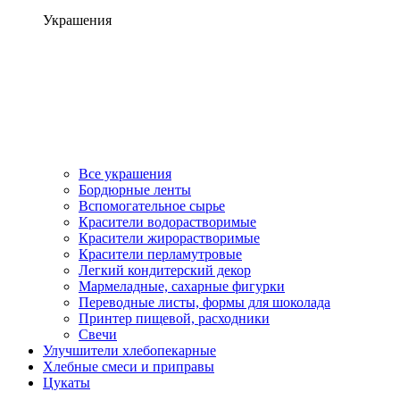
Украшения
Все украшения
Бордюрные ленты
Вспомогательное сырье
Красители водорастворимые
Красители жирорастворимые
Красители перламутровые
Легкий кондитерский декор
Мармеладные, сахарные фигурки
Переводные листы, формы для шоколада
Принтер пищевой, расходники
Свечи
Улучшители хлебопекарные
Хлебные смеси и приправы
Цукаты