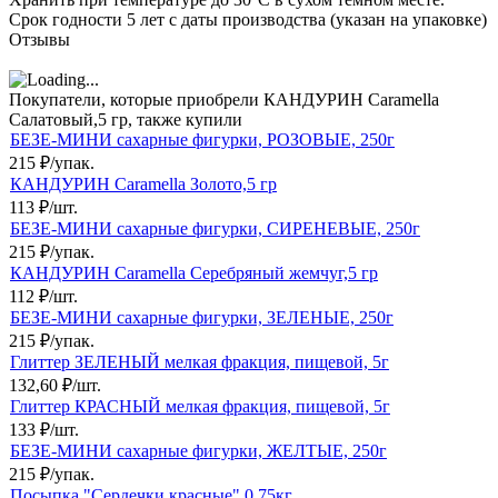
Срок годности 5 лет с даты производства (указан на упаковке)
Отзывы
Покупатели, которые приобрели КАНДУРИН Caramella
Салатовый,5 гр, также купили
БЕЗЕ-МИНИ сахарные фигурки, РОЗОВЫЕ, 250г
215
₽
/
упак.
КАНДУРИН Caramella Золото,5 гр
113
₽
/
шт.
БЕЗЕ-МИНИ сахарные фигурки, СИРЕНЕВЫЕ, 250г
215
₽
/
упак.
КАНДУРИН Caramella Серебряный жемчуг,5 гр
112
₽
/
шт.
БЕЗЕ-МИНИ сахарные фигурки, ЗЕЛЕНЫЕ, 250г
215
₽
/
упак.
Глиттер ЗЕЛЕНЫЙ мелкая фракция, пищевой, 5г
132,60
₽
/
шт.
Глиттер КРАСНЫЙ мелкая фракция, пищевой, 5г
133
₽
/
шт.
БЕЗЕ-МИНИ сахарные фигурки, ЖЕЛТЫЕ, 250г
215
₽
/
упак.
Посыпка "Сердечки красные" 0,75кг