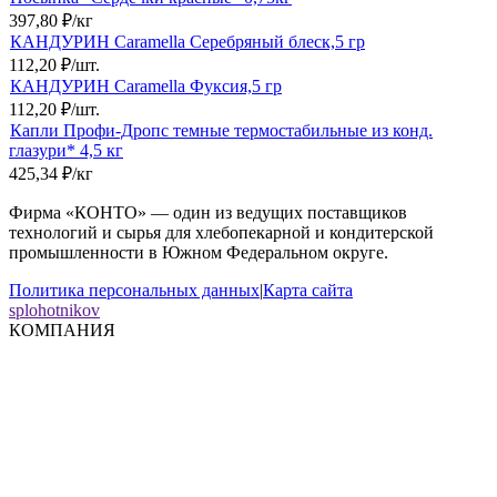
397,80
₽
/
кг
КАНДУРИН Caramella Серебряный блеск,5 гр
112,20
₽
/
шт.
КАНДУРИН Caramella Фуксия,5 гр
112,20
₽
/
шт.
Капли Профи-Дропс темные термостабильные из конд.
глазури* 4,5 кг
425,34
₽
/
кг
Фирма «КОНТО» — один из ведущих поставщиков
технологий и сырья для хлебопекарной и кондитерской
промышленности в Южном Федеральном округе.
Политика персональных данных
|
Карта сайта
splohotnikov
КОМПАНИЯ