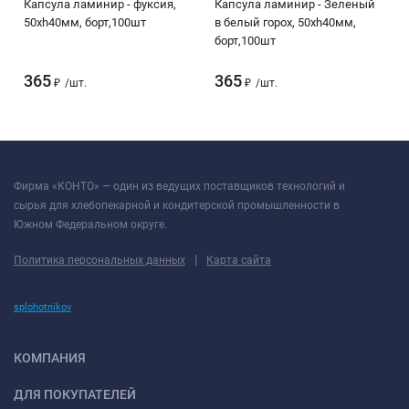
Капсула ламинир - фуксия,
Капсула ламинир - Зеленый
50хh40мм, борт,100шт
в белый горох, 50хh40мм,
борт,100шт
365
365
₽
/
шт.
₽
/
шт.
Фирма «КОНТО» — один из ведущих поставщиков технологий и
сырья для хлебопекарной и кондитерской промышленности в
Южном Федеральном округе.
|
Политика персональных данных
Карта сайта
splohotnikov
КОМПАНИЯ
ДЛЯ ПОКУПАТЕЛЕЙ