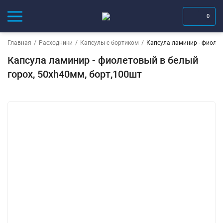
0
Главная
/
Расходники
/
Капсулы с бортиком
/
Капсула ламинир - фиолет
Капсула ламинир - фиолетовый в белый
горох, 50хh40мм, борт,100шт