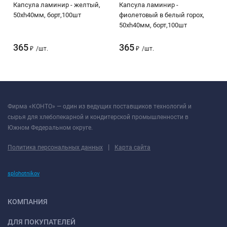
Капсула ламинир - желтый,
Капсула ламинир -
50хh40мм, борт,100шт
фиолетовый в белый горох,
50хh40мм, борт,100шт
365
365
/
шт.
/
шт.
₽
₽
Фирма «КОНТО» — один из ведущих поставщиков технологий и
сырья для хлебопекарной и кондитерской промышленности в
Южном Федеральном округе.
|
Политика персональных данных
Карта сайта
splohotnikov
КОМПАНИЯ
ДЛЯ ПОКУПАТЕЛЕЙ