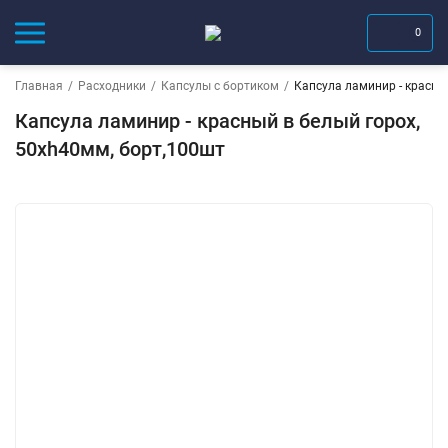
0
Главная
/
Расходники
/
Капсулы с бортиком
/
Капсула ламинир - красны
Капсула ламинир - красный в белый горох,
50хh40мм, борт,100шт