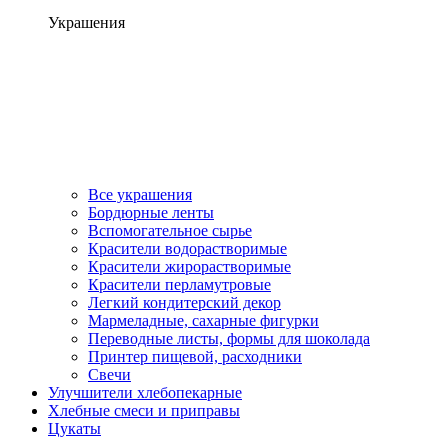
Украшения
Все украшения
Бордюрные ленты
Вспомогательное сырье
Красители водорастворимые
Красители жирорастворимые
Красители перламутровые
Легкий кондитерский декор
Мармеладные, сахарные фигурки
Переводные листы, формы для шоколада
Принтер пищевой, расходники
Свечи
Улучшители хлебопекарные
Хлебные смеси и приправы
Цукаты