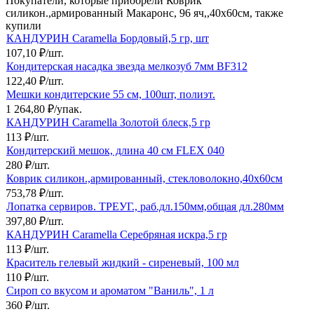
Покупатели, которые приобрели Коврик
силикон.,армированный Макаронс, 96 яч,,40х60см, также
купили
КАНДУРИН Caramella Бордовый,5 гр, шт
107,10
₽
/
шт.
Кондитерская насадка звезда мелкозуб 7мм BF312
122,40
₽
/
шт.
Мешки кондитерские 55 см, 100шт, полиэт.
1 264,80
₽
/
упак.
КАНДУРИН Caramella Золотой блеск,5 гр
113
₽
/
шт.
Кондитерский мешок, длина 40 см FLEX 040
280
₽
/
шт.
Коврик силикон.,армированный, стекловолокно,40х60см
753,78
₽
/
шт.
Лопатка сервиров. ТРЕУГ., раб.дл.150мм,общая дл.280мм
397,80
₽
/
шт.
КАНДУРИН Caramella Серебряная искра,5 гр
113
₽
/
шт.
Краситель гелевый жидкий - сиреневый, 100 мл
110
₽
/
шт.
Сироп со вкусом и ароматом "Ваниль", 1 л
360
₽
/
шт.