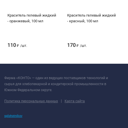
Краситель гелевый жидкий
Краситель гелевый жидкий
- оранжевый, 100 мл
- красный, 100 мл
110
170
₽
/
шт.
₽
/
шт.
Фирма «КОНТО» — один из ведущих поставщиков технологий и
сырья для хлебопекарной и кондитерской промышленности в
Южном Федеральном округе.
|
Политика персональных данных
Карта сайта
splohotnikov