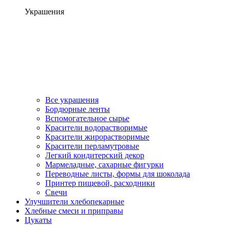
Украшения
Все украшения
Бордюрные ленты
Вспомогательное сырье
Красители водорастворимые
Красители жирорастворимые
Красители перламутровые
Легкий кондитерский декор
Мармеладные, сахарные фигурки
Переводные листы, формы для шоколада
Принтер пищевой, расходники
Свечи
Улучшители хлебопекарные
Хлебные смеси и приправы
Цукаты