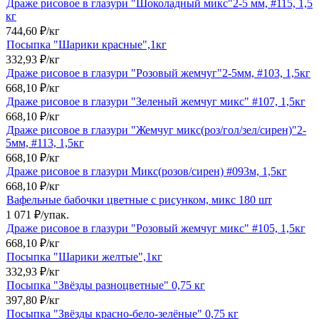
Драже рисовое в глазури "Шоколадный микс"2-5 мм, #115, 1,5
кг
744,60
₽
/
кг
Посыпка "Шарики красные",1кг
332,93
₽
/
кг
Драже рисовое в глазури "Розовый жемчуг"2-5мм, #103, 1,5кг
668,10
₽
/
кг
Драже рисовое в глазури "Зеленый жемчуг микс" #107, 1,5кг
668,10
₽
/
кг
Драже рисовое в глазури "Жемчуг микс(роз/гол/зел/сирен)"2-
5мм, #113, 1,5кг
668,10
₽
/
кг
Драже рисовое в глазури Микс(розов/сирен) #093м, 1,5кг
668,10
₽
/
кг
Вафельные бабочки цветные с рисунком, микс 180 шт
1 071
₽
/
упак.
Драже рисовое в глазури "Розовый жемчуг микс" #105, 1,5кг
668,10
₽
/
кг
Посыпка "Шарики желтые",1кг
332,93
₽
/
кг
Посыпка "Звёзды разноцветные" 0,75 кг
397,80
₽
/
кг
Посыпка "Звёзды красно-бело-зелёные" 0,75 кг