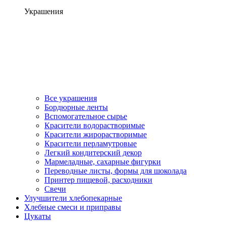
Украшения
Все украшения
Бордюрные ленты
Вспомогательное сырье
Красители водорастворимые
Красители жирорастворимые
Красители перламутровые
Легкий кондитерский декор
Мармеладные, сахарные фигурки
Переводные листы, формы для шоколада
Принтер пищевой, расходники
Свечи
Улучшители хлебопекарные
Хлебные смеси и приправы
Цукаты