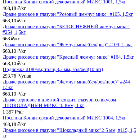
Посыпка Кондитерский декоративный МИКС 1001, 1,5кг
468,18
₽
/
кг
Драже рисовое в глазури "Розовый жемчуг микс" #105, 1,5кг
668,10
₽
/
кг
Драже рисовое в глазури "БЕЛОСНЕЖНЫЙ жемчуг микс"
#254, 1,5кг
668
₽
/
кг
Драже рисовое в глазури "Жемчуг микс(бел/роз)" #109, 1,5кг
668,10
₽
/
кг
Драже рисовое в глазури "Красный жемчуг микс" #164, 1,5кг
668,10
₽
/
кг
Подложка d180мм, толщ.3,2 мм, зол/бел(10 шт)
293,76
₽
/
упак.
Драже рисовое в глазури "Жемчуг микс(бел/роз/перс)" #244
1,5кг
668,10
₽
/
кг
Драже зерновое в цветной кондит. глазури со вкусом
"ШОКОЛАДНЫЙ МИКС"6-8мм, 1 кг
1 357
₽
/
кг
Посыпка Кондитерский декоративный МИКС 1004, 1,5кг
468,18
₽
/
кг
Драже рисовое в глазури "Шоколадный микс"2-5 мм, #115, 1,5
кг