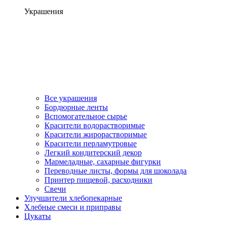
Украшения
Все украшения
Бордюрные ленты
Вспомогательное сырье
Красители водорастворимые
Красители жирорастворимые
Красители перламутровые
Легкий кондитерский декор
Мармеладные, сахарные фигурки
Переводные листы, формы для шоколада
Принтер пищевой, расходники
Свечи
Улучшители хлебопекарные
Хлебные смеси и приправы
Цукаты